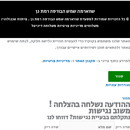
שווארמה שמש הבורסה רמת גן
© כל הזכויות שמורות למסעדת שווארמה שמש הבורסה רמת גן
. פיתוח טכנולוגי:
משלוחים
מדיניות פרטיות
משלוחה דיגיטל
אתר שלנו משתמש בקוקיז כדי להבטיח חוויית גלישה חלקה, לנתח שימוש
אתר ולהתאים תוכן ושירותים אישיים עבורך.
מידע נוסף עייני ב-
תקנון האתר
ו-
מדיניות פרטיות
.
סגור
גדרות עוגיות
זור
הודעה נשלחה בהצלחה !
שוב נגישות
תקלתם בבעיית נגישות? דווחו לנו
דה ריק
שדה ריק