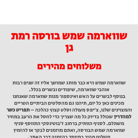
שווארמה שמש בורסה רמת
גן
משלוחים מהירים
שווארמה שמש היא כבר מותג שמושך אליו זה שנים רבות
אוהבי שווארמה, שיפודים ובשרים בכלל.
בנוסף לבשרים על האש ואינספור מנות שווארמה שאנחנו
מכינים כאן כל יום, תיהנו גם מהסלטים הביתיים הטריים
והמצוינים שלנו, צ'יפס מעולה וסלט קצוץ כהלכה –
תפריט כשר
למהדרין
שכולל בדיוק כל מה שצריך כדי לחסל את הרעב במחיר
משתלם. לסניף הוותיק ברחוב ז'בוטינסקי התווסף סניף
שווארמה שמש הבורסה, ואתם מוזמנים לבקר או להזמין
משלוח מהיר במיוחד בהזמנה דרך האתר.