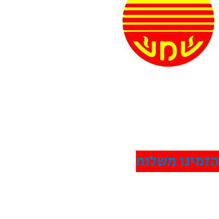
שווארמה שמש רמת גן
• כשר למהדרין •
זמינו משלוח